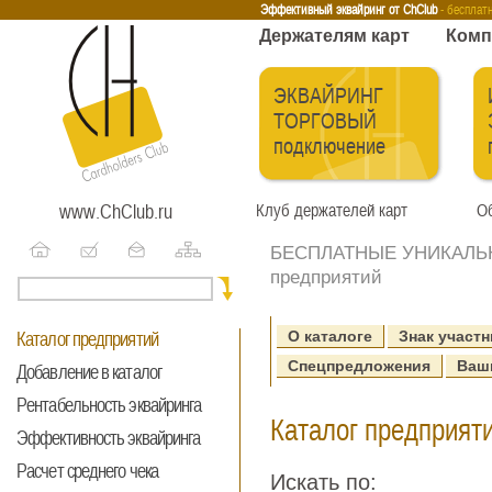
Эквайринг
Интернет-эквайринг
Тренинги
Бесплатные сервисы
Держа
Эффективный эквайринг от ChClub
- бесплат
Держателям карт
Комп
ЭКВАЙРИНГ
ТОРГОВЫЙ
подключение
www.ChClub.ru
Клуб держателей карт
Об
БЕСПЛАТНЫЕ УНИКАЛЬНЫ
предприятий
О каталоге
Знак участн
Каталог предприятий
Спецпредложения
Ваш
Добавление в каталог
Рентабельность эквайринга
Каталог предприяти
Эффективность эквайринга
Расчет среднего чека
Искать по: