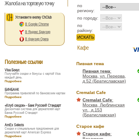
Жалоба на торговую точку
по
региону:
Установите кнопку ChClub
по городу:
В Google Chrome
по
району:
В Яндекс.Браузер
В браузер Opera
Кафе
Полезные ссылки
Пивная тема
Visa Бонус
Пивная тема
:
Получайте скидки и бонусы с картой Visa
Москва, ул. Перерва,
каждый день.
д.52 (Братиславская)
Подробнее
БИНБАНК
Сremalat Cafe
Программа привилегий по банковским картам
Подробнее
Сremalat Cafe
:
Москва, Люблинская
«Клуб скидок» - Банк Русский Стандарт
Дисконтная система для держателей карт
ул., д.153
Банка Русский Стандарт
(Братиславская)
Подробнее
AmEx Selects
Старое кафе
Скидки и специальные предложения для
держателей карт American Express
Старое кафе
:
Подробнее
Владимир,