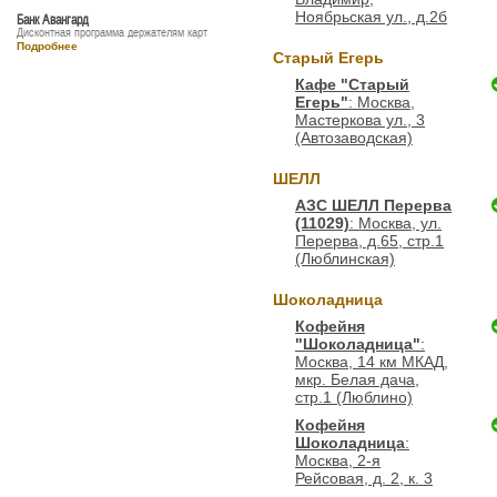
Ноябрьская ул., д.2б
Банк Авангард
Дисконтная программа держателям карт
Подробнее
Старый Егерь
Кафе "Старый
Егерь"
: Москва,
Мастеркова ул., 3
(Автозаводская)
ШЕЛЛ
АЗС ШЕЛЛ Перерва
(11029)
: Москва, ул.
Перерва, д.65, стр.1
(Люблинская)
Шоколадница
Кофейня
"Шоколадница"
:
Москва, 14 км МКАД,
мкр. Белая дача,
стр.1 (Люблино)
Кофейня
Шоколадница
:
Москва, 2-я
Рейсовая, д. 2, к. 3