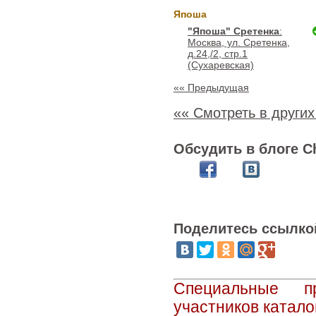
Япоша
"Япоша" Сретенка
:
Москва, ул. Сретенка,
д.24,/2, стр.1
(Сухаревская)
«« Предыдущая
«« Смотреть в других
Обсудить в блоге C
Поделитесь ссылко
Специальные п
участников катало