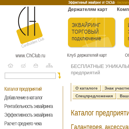
Эквайринг
Интернет-эквайринг
Тренинги
Бесплатные сервисы
Держа
Эффективный эквайринг от ChClub
- бесплат
Держателям карт
Комп
ЭКВАЙРИНГ
ТОРГОВЫЙ
подключение
www.ChClub.ru
Клуб держателей карт
Об
БЕСПЛАТНЫЕ УНИКАЛЬНЫ
предприятий
О каталоге
Знак участн
Каталог предприятий
Спецпредложения
Ваш
Добавление в каталог
Рентабельность эквайринга
Каталог предприяти
Эффективность эквайринга
Расчет среднего чека
Галантерея, аксессу