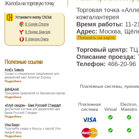
Жалоба на торговую точку
Торговая точка «Алл
кожгалантерея
Установите кнопку ChClub
Время работы:
11-2
В Google Chrome
Адрес:
Москва, Щёлк
В Яндекс.Браузер
Показать на карте
В браузер Opera
Торговый центр:
ТЦ
Описание проезда:
Полезные ссылки
Телефон:
466-20-96
AmEx Selects
Скидки и специальные предложения для
держателей карт American Express
Подробнее
Платежные системы, принима
БИНБАНК
Программа привилегий по банковским картам
Подробнее
Платежная
Electron,
«Клуб скидок» - Банк Русский Стандарт
система
Virtual
Maestro
Дисконтная система для держателей карт
Банка Русский Стандарт
Подробнее
Visa Бонус
Получайте скидки и бонусы с картой Visa
каждый день.
Подробнее