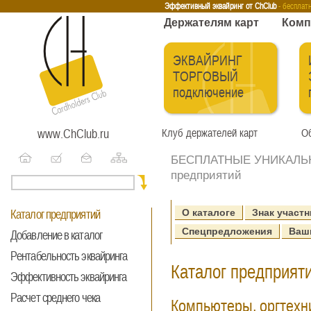
Эквайринг
Интернет-эквайринг
Тренинги
Бесплатные сервисы
Держа
Эффективный эквайринг от ChClub
- бесплат
Держателям карт
Комп
ЭКВАЙРИНГ
ТОРГОВЫЙ
подключение
www.ChClub.ru
Клуб держателей карт
Об
БЕСПЛАТНЫЕ УНИКАЛЬНЫ
предприятий
О каталоге
Знак участн
Каталог предприятий
Спецпредложения
Ваш
Добавление в каталог
Рентабельность эквайринга
Каталог предприяти
Эффективность эквайринга
Расчет среднего чека
Компьютеры, оргтехн