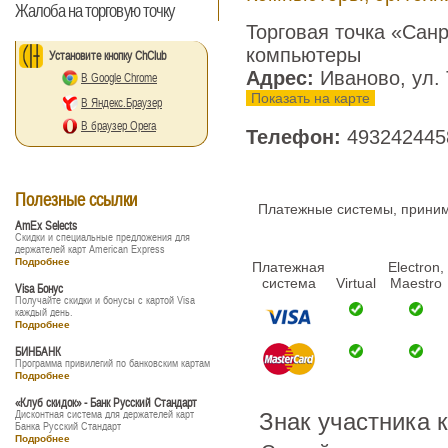
Жалоба на торговую точку
Торговая точка «Сан
компьютеры
Установите кнопку ChClub
Адрес:
Иваново, ул. 
В Google Chrome
Показать на карте
В Яндекс.Браузер
В браузер Opera
Телефон:
493242445
Полезные ссылки
Платежные системы, принима
AmEx Selects
Скидки и специальные предложения для
держателей карт American Express
Подробнее
Платежная
Electron,
система
Virtual
Maestro
Visa Бонус
Получайте скидки и бонусы с картой Visa
каждый день.
Подробнее
БИНБАНК
Программа привилегий по банковским картам
Подробнее
«Клуб скидок» - Банк Русский Стандарт
Дисконтная система для держателей карт
Знак участника 
Банка Русский Стандарт
Подробнее