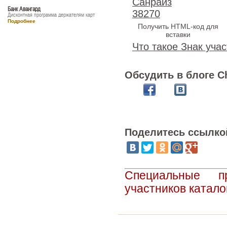
Санрайз
Банк Авангард
38270
Дисконтная программа держателям карт
Подробнее
Получить HTML-код для
вставки
Что такое Знак учас
Обсудить в блоге C
Поделитесь ссылко
Специальные п
участников катало