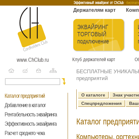
Эквайринг
Интернет-эквайринг
Тренинги
Бесплатные сервисы
Держа
Эффективный эквайринг от ChClub
- бесплат
Держателям карт
Комп
ЭКВАЙРИНГ
ТОРГОВЫЙ
подключение
www.ChClub.ru
Клуб держателей карт
Об
БЕСПЛАТНЫЕ УНИКАЛЬНЫ
предприятий
О каталоге
Знак участн
Каталог предприятий
Спецпредложения
Ваш
Добавление в каталог
Рентабельность эквайринга
Каталог предприяти
Эффективность эквайринга
Расчет среднего чека
Компьютеры, оргтехн