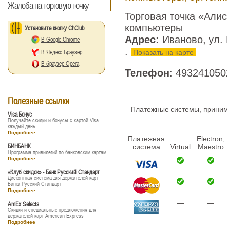
Жалоба на торговую точку
Торговая точка «Али
компьютеры
Установите кнопку ChClub
Адрес:
Иваново, ул.
В Google Chrome
.
Показать на карте
В Яндекс.Браузер
В браузер Opera
Телефон:
493241050
Полезные ссылки
Платежные системы, принима
Visa Бонус
Получайте скидки и бонусы с картой Visa
каждый день.
Подробнее
Платежная
Electron,
БИНБАНК
система
Virtual
Maestro
Программа привилегий по банковским картам
Подробнее
«Клуб скидок» - Банк Русский Стандарт
Дисконтная система для держателей карт
Банка Русский Стандарт
Подробнее
—
—
AmEx Selects
Скидки и специальные предложения для
держателей карт American Express
Подробнее