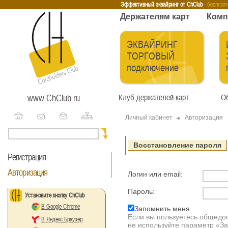
Эквайринг
Интернет-эквайринг
Тренинги
Бесплатные сервисы
Держа
Эффективный эквайринг от ChClub
- бесплат
Держателям карт
Комп
ЭКВАЙРИНГ
ТОРГОВЫЙ
подключение
www.ChClub.ru
Клуб держателей карт
Об
Личный кабинет
Авторизация
Восстановление пароля
Регистрация
Авторизация
Логин или email:
Пароль:
Установите кнопку ChClub
В Google Chrome
Запомнить меня
Если вы пользуетесь общедо
В Яндекс.Браузер
не используйте параметр «З