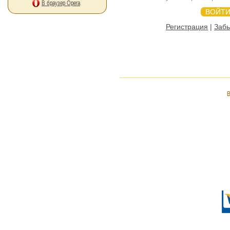
В браузер Opera
Регистрация
|
Заб
В