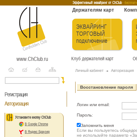
Эквайринг
Интернет-эквайринг
Тренинги
Бесплатные сервисы
Держа
Эффективный эквайринг от ChClub
- бесплат
Держателям карт
Комп
ЭКВАЙРИНГ
ТОРГОВЫЙ
подключение
www.ChClub.ru
Клуб держателей карт
Об
Личный кабинет
Авторизация
Восстановление пароля
Регистрация
Авторизация
Логин или email:
Пароль:
Установите кнопку ChClub
В Google Chrome
Запомнить меня
Если вы пользуетесь общедо
В Яндекс.Браузер
не используйте параметр «З