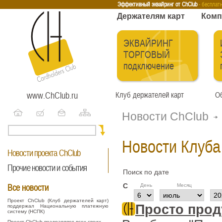
Эквайринг
Интернет-эквайринг
Тренинги
Бесплатные сервисы
Держа
Эффективный эквайринг от ChClub
- бесплат
Держателям карт
Комп
ЭКВАЙРИНГ
ТОРГОВЫЙ
подключение
www.ChClub.ru
Клуб держателей карт
Об
Новости ChClub
Новости Клуба
Новости проекта ChClub
Прочие новости и события
Поиск по дате
C
День
Месяц
Все новости
Проект ChClub (Клуб держателей карт)
Просто прод
поддержал Национальную платежную
систему (НСПК)
Проект ChClub поздравляет всех своих