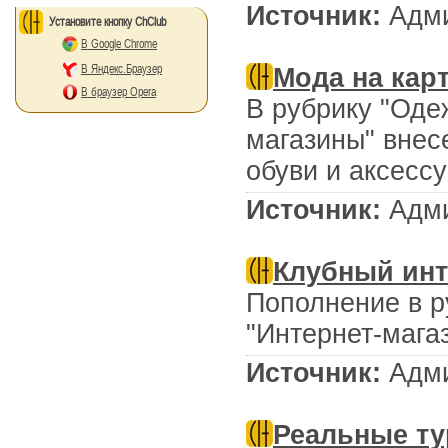
Источник:
Адми
Установите кнопку ChClub
В Google Chrome
В Яндекс.Браузер
Мода на карт
В браузер Opera
В рубрику "Одеж
магазины" внес
обуви и аксесс
Источник:
Адми
Клубный инт
Пополнение в р
"Интернет-мага
Источник:
Адми
Реальные ту