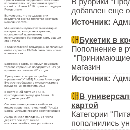
В рубрики "Прод
пользователей, подписчиков и просто
гостей, с Новым 2016 годом и грядущим
добавлен еще о
Рождеством!
Вы уверены, что продавцы или
покупатели всегда являются жертвами
Источник:
Адми
мошенничества?
Мы начинаем публиковать некоторые
материалы, входящие в тренинг,
посвященный правильному
Букетик в кр
использованию банковских карт, еще до
его начала
Пополнение в р
У пользователей популярных бесплатных
online сервисов ChClub появились новые
возможности
"Принимающие к
Банковские карты с новыми номерами,
магазин
торгово-сервисные предприятия начнут
принимать с начала 2017 года.
Источник:
Адми
Представитель пресс-службы
управления "К" МВД России Александр
Вураско пообщался с журналистами в
кулуарах "Инфофорума-2016".
К Платежной системе НСПК,
В универсал
присоединилось еще два банка. На
сегодня их уже 42
картой
Система менеджмента в области
информационных технологий "Альфа-
Банка" успешно прошла сертификацию
Категории "Пит
Американская молодежь, из числа
держателей карт, менее
пополнились у
платежеспособна, чем российская