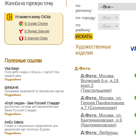
Жалоба на торговую точку
по
региону:
Установите кнопку ChClub
по городу:
В Google Chrome
по
району:
В Яндекс.Браузер
В браузер Opera
Художественные
изделия
Полезные ссылки
Д-Фото
Visa Бонус
Получайте скидки и бонусы с картой Visa
Д-Фото
: Москва,
каждый день.
Подробнее
Волжский б-р, д.19,
корп.2
БИНБАНК
(Текстильщики)
Программа привилегий по банковским картам
Подробнее
Д-Фото
: Москва, ул.
Героев Панфиловцев,
«Клуб скидок» - Банк Русский Стандарт
Дисконтная система для держателей карт
д.7 (Сходненская)
Банка Русский Стандарт
Подробнее
Д-Фото
: Москва, ул.
Кантемировская, д.6
AmEx Selects
(Кантемировская)
Скидки и специальные предложения для
держателей карт American Express
Д-Фото
: Люберцы,
Подробнее