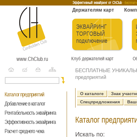
Эквайринг
Интернет-эквайринг
Тренинги
Бесплатные сервисы
Держа
Эффективный эквайринг от ChClub
- бесплат
Держателям карт
Комп
ЭКВАЙРИНГ
ТОРГОВЫЙ
подключение
www.ChClub.ru
Клуб держателей карт
Об
БЕСПЛАТНЫЕ УНИКАЛЬНЫ
предприятий
О каталоге
Знак участн
Каталог предприятий
Спецпредложения
Ваш
Добавление в каталог
Рентабельность эквайринга
Каталог предприяти
Эффективность эквайринга
Расчет среднего чека
Искать по: