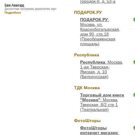
городок-б, д. 53-а
Банк Авангард
Дисконтная программа держателям карт
ПОДАРОК.РУ
Подробнее
ПОДАРОК.РУ
:
Москва, ул.
Краснобогатырская,
дом 90, стр.18
(Преображенская
площадь)
Республика
Республика
: Москва,
1-ая Тверская-
Ямская, д. 10
(Белорусская)
ТДК Москва
Торговый дом книги
"Москва"
: Москва,
Тверская, 8/2 стр 1
(Театральная)
ФотоШторы
ФотоШторы
интернет магазин
: