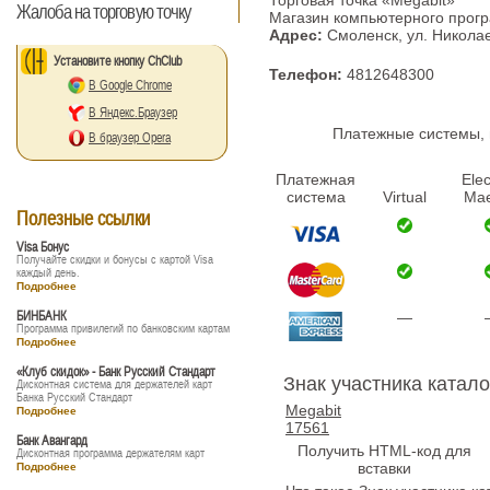
Торговая точка «Megabit»
Жалоба на торговую точку
Магазин компьютерного прог
Адрес:
Смоленск, ул. Николае
Установите кнопку ChClub
Телефон:
4812648300
В Google Chrome
В Яндекс.Браузер
Платежные системы, п
В браузер Opera
Платежная
Elec
система
Virtual
Mae
Полезные ссылки
Visa Бонус
Получайте скидки и бонусы с картой Visa
каждый день.
Подробнее
БИНБАНК
—
Программа привилегий по банковским картам
Подробнее
«Клуб скидок» - Банк Русский Стандарт
Знак участника катало
Дисконтная система для держателей карт
Банка Русский Стандарт
Megabit
Подробнее
17561
Банк Авангард
Получить HTML-код для
Дисконтная программа держателям карт
вставки
Подробнее