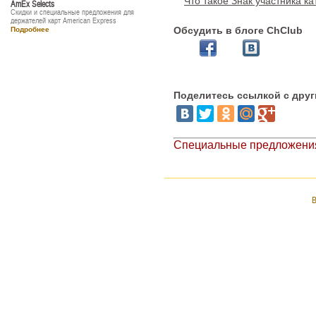
Что такое Знак участника ка
AmEx Selects
Скидки и специальные предложения для
держателей карт American Express
Обсудить в блоге ChClub
Подробнее
Поделитесь ссылкой с дру
Специальные предложения
В