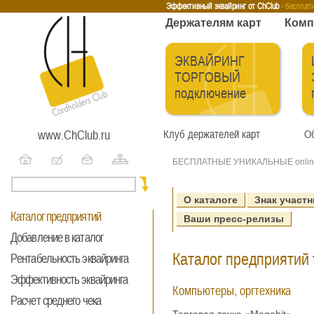
Эквайринг
Интернет-эквайринг
Тренинги
Бесплатные сервисы
Держа
Эффективный эквайринг от ChClub
- бесплат
Держателям карт
Комп
ЭКВАЙРИНГ
ТОРГОВЫЙ
подключение
www.ChClub.ru
Клуб держателей карт
Об
БЕСПЛАТНЫЕ УНИКАЛЬНЫЕ onlin
О каталоге
Знак участн
Каталог предприятий
Ваши пресс-релизы
Добавление в каталог
Каталог предприятий 
Рентабельность эквайринга
Эффективность эквайринга
Компьютеры, оргтехника
Расчет среднего чека