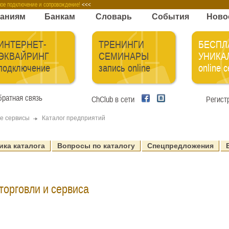
телям карт
Компаниям
Банкам
Словарь
ное подключение и сопровождение!
<<<
аниям
Банкам
Словарь
События
Ново
ИНТЕРНЕТ-
ТРЕНИНГИ
БЕСПЛ
ЭКВАЙРИНГ
СЕМИНАРЫ
УНИКА
подключение
запись online
online 
ратная связь
ChClub в сети
Регист
e сервисы
Каталог предприятий
ика каталога
Вопросы по каталогу
Спецпредложения
торговли и сервиса