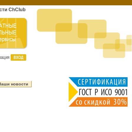
сти ChClub
АТНЫЕ
ЛЬНЫЕ
сервисы
рация
ВХОД
Ваши новости