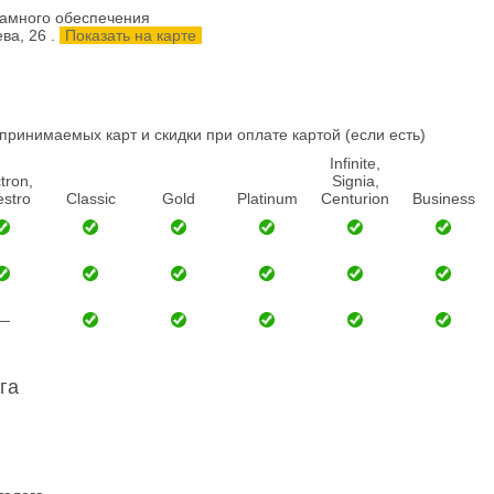
рамного обеспечения
ва, 26
.
Показать на карте
ринимаемых карт и скидки при оплате картой (если есть)
Infinite,
tron,
Signia,
stro
Classic
Gold
Platinum
Centurion
Business
—
га