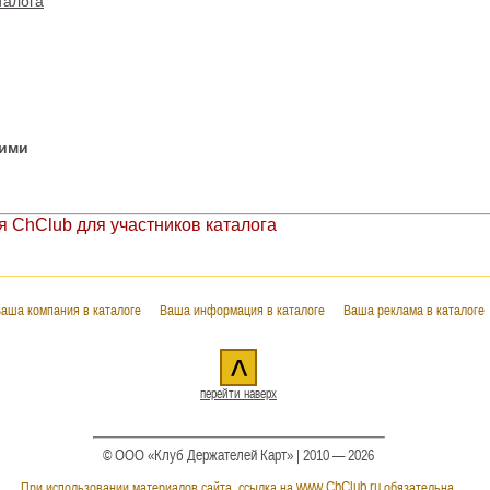
талога
гими
 ChClub для участников каталога
аша компания в каталоге
Ваша информация в каталоге
Ваша реклама в каталоге
^
перейти наверх
© ООО «Клуб Держателей Карт» | 2010 — 2026
www.ChClub.ru
При использовании материалов сайта, ссылка на
обязательна.