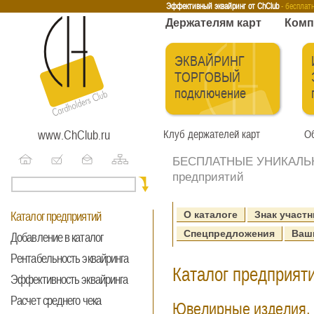
Эквайринг
Интернет-эквайринг
Тренинги
Бесплатные сервисы
Держа
Эффективный эквайринг от ChClub
- бесплат
Держателям карт
Комп
ЭКВАЙРИНГ
ТОРГОВЫЙ
подключение
www.ChClub.ru
Клуб держателей карт
Об
БЕСПЛАТНЫЕ УНИКАЛЬНЫ
предприятий
О каталоге
Знак участн
Каталог предприятий
Спецпредложения
Ваш
Добавление в каталог
Рентабельность эквайринга
Каталог предприяти
Эффективность эквайринга
Расчет среднего чека
Ювелирные изделия,