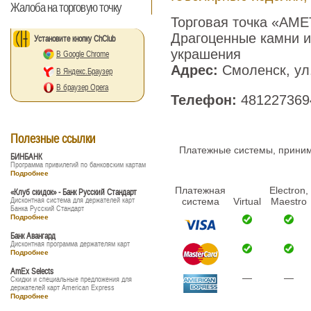
Жалоба на торговую точку
Торговая точка «AME
Драгоценные камни и
Установите кнопку ChClub
украшения
В Google Chrome
Адрес:
Смоленск, ул
В Яндекс.Браузер
В браузер Opera
Телефон:
481227369
Полезные ссылки
Платежные системы, принима
БИНБАНК
Программа привилегий по банковским картам
Подробнее
Платежная
Electron,
«Клуб скидок» - Банк Русский Стандарт
Дисконтная система для держателей карт
система
Virtual
Maestro
Банка Русский Стандарт
Подробнее
Банк Авангард
Дисконтная программа держателям карт
Подробнее
AmEx Selects
—
—
Скидки и специальные предложения для
держателей карт American Express
Подробнее