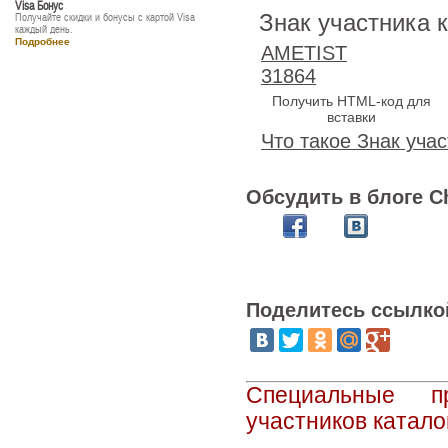
Visa Бонус
Знак участника 
Получайте скидки и бонусы с картой Visa
каждый день.
Подробнее
AMETIST
31864
Получить HTML-код для
вставки
Что такое Знак учас
Обсудить в блоге C
Поделитесь ссылко
Специальные п
участников катало