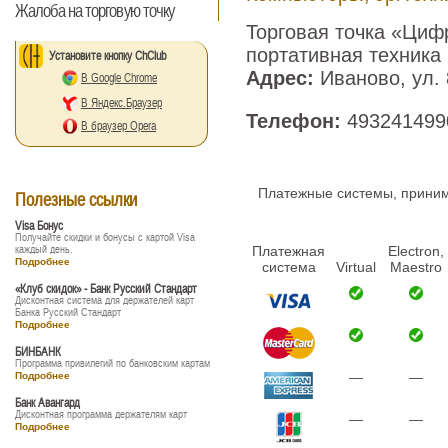
Жалоба на торговую точку
Торговая точка «Циф
портативная техника
Установите кнопку ChClub
Адрес:
Иваново, ул.
В Google Chrome
В Яндекс.Браузер
Телефон:
493241499
В браузер Opera
Платежные системы, принима
Полезные ссылки
Visa Бонус
Получайте скидки и бонусы с картой Visa
каждый день.
Платежная
Electron,
Подробнее
система
Virtual
Maestro
«Клуб скидок» - Банк Русский Стандарт
Дисконтная система для держателей карт
Банка Русский Стандарт
Подробнее
БИНБАНК
Программа привилегий по банковским картам
—
—
Подробнее
Банк Авангард
Дисконтная программа держателям карт
—
—
Подробнее