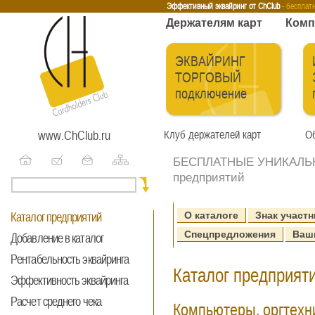
Эквайринг
Интернет-эквайринг
Тренинги
Бесплатные сервисы
Держа
Эффективный эквайринг от ChClub
- бесплат
Держателям карт
Комп
ЭКВАЙРИНГ
ТОРГОВЫЙ
подключение
www.ChClub.ru
Клуб держателей карт
Об
БЕСПЛАТНЫЕ УНИКАЛЬНЫ
предприятий
О каталоге
Знак участн
Каталог предприятий
Спецпредложения
Ваш
Добавление в каталог
Рентабельность эквайринга
Каталог предприяти
Эффективность эквайринга
Расчет среднего чека
Компьютеры, оргтехн