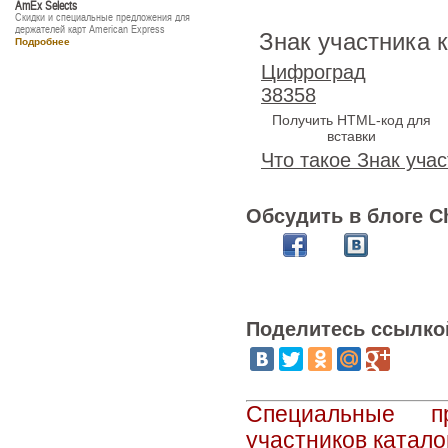
AmEx Selects
Скидки и специальные предложения для
держателей карт American Express
Знак участника 
Подробнее
Цифроград
38358
Получить HTML-код для
вставки
Что такое Знак учас
Обсудить в блоге C
Поделитесь ссылко
Специальные п
участников катало