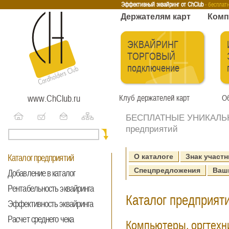
Эквайринг
Интернет-эквайринг
Тренинги
Бесплатные сервисы
Держа
Эффективный эквайринг от ChClub
- бесплат
Держателям карт
Комп
ЭКВАЙРИНГ
ТОРГОВЫЙ
подключение
www.ChClub.ru
Клуб держателей карт
Об
БЕСПЛАТНЫЕ УНИКАЛЬНЫ
предприятий
О каталоге
Знак участн
Каталог предприятий
Спецпредложения
Ваш
Добавление в каталог
Рентабельность эквайринга
Каталог предприяти
Эффективность эквайринга
Расчет среднего чека
Компьютеры, оргтехн