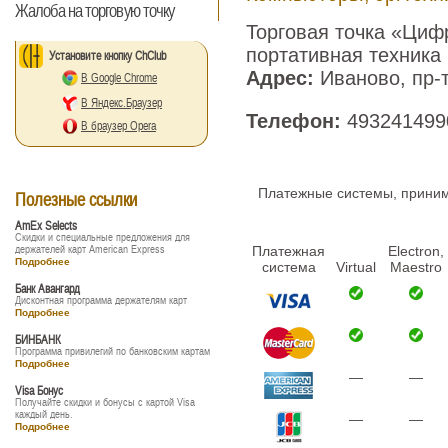
Жалоба на торговую точку
Торговая точка «Циф
портативная техника
Установите кнопку ChClub
Адрес:
Иваново, пр-
В Google Chrome
В Яндекс.Браузер
Телефон:
493241499
В браузер Opera
Платежные системы, принима
Полезные ссылки
AmEx Selects
Скидки и специальные предложения для
держателей карт American Express
Платежная
Electron,
Подробнее
система
Virtual
Maestro
Банк Авангард
Дисконтная программа держателям карт
Подробнее
БИНБАНК
Программа привилегий по банковским картам
Подробнее
—
—
Visa Бонус
Получайте скидки и бонусы с картой Visa
каждый день.
—
—
Подробнее