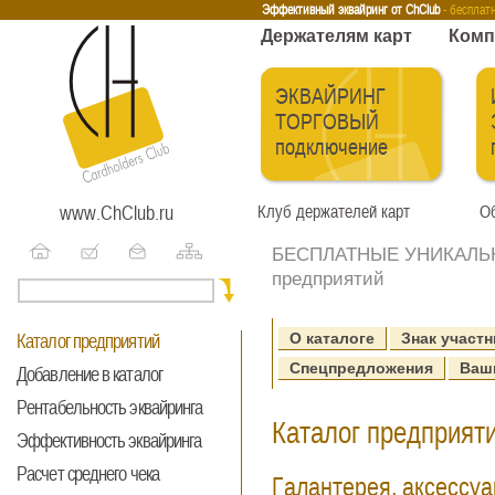
Эквайринг
Интернет-эквайринг
Тренинги
Бесплатные сервисы
Держа
Эффективный эквайринг от ChClub
- бесплат
Держателям карт
Комп
ЭКВАЙРИНГ
ТОРГОВЫЙ
подключение
www.ChClub.ru
Клуб держателей карт
Об
БЕСПЛАТНЫЕ УНИКАЛЬНЫ
предприятий
О каталоге
Знак участн
Каталог предприятий
Спецпредложения
Ваш
Добавление в каталог
Рентабельность эквайринга
Каталог предприяти
Эффективность эквайринга
Расчет среднего чека
Галантерея, аксессу