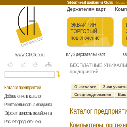
Эквайринг
Интернет-эквайринг
Тренинги
Бесплатные сервисы
Держа
Эффективный эквайринг от ChClub
- бесплат
Держателям карт
Комп
ЭКВАЙРИНГ
ТОРГОВЫЙ
подключение
www.ChClub.ru
Клуб держателей карт
Об
БЕСПЛАТНЫЕ УНИКАЛЬНЫ
предприятий
О каталоге
Знак участн
Каталог предприятий
Спецпредложения
Ваш
Добавление в каталог
Рентабельность эквайринга
Каталог предприяти
Эффективность эквайринга
Расчет среднего чека
Компьютеры, оргтехн