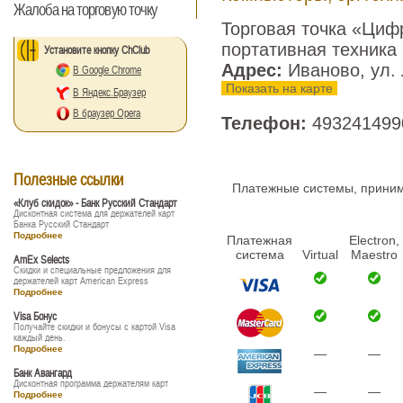
Жалоба на торговую точку
Торговая точка «Циф
портативная техника
Установите кнопку ChClub
Адрес:
Иваново, ул.
В Google Chrome
Показать на карте
В Яндекс.Браузер
В браузер Opera
Телефон:
493241499
Полезные ссылки
Платежные системы, принима
«Клуб скидок» - Банк Русский Стандарт
Дисконтная система для держателей карт
Банка Русский Стандарт
Подробнее
Платежная
Electron,
система
Virtual
Maestro
AmEx Selects
Скидки и специальные предложения для
держателей карт American Express
Подробнее
Visa Бонус
Получайте скидки и бонусы с картой Visa
каждый день.
Подробнее
—
—
Банк Авангард
Дисконтная программа держателям карт
—
—
Подробнее