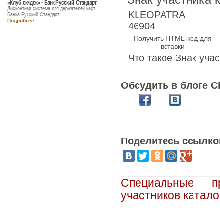
Знак участника 
«Клуб скидок» - Банк Русский Стандарт
Дисконтная система для держателей карт
KLEOPATRA
Банка Русский Стандарт
Подробнее
46904
Получить HTML-код для
вставки
Что такое Знак учас
Обсудить в блоге C
Поделитесь ссылко
Специальные п
участников катало