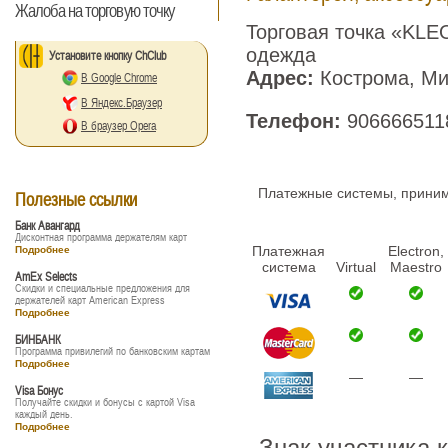
Жалоба на торговую точку
Торговая точка «KL
одежда
Установите кнопку ChClub
Адрес:
Кострома, Мир
В Google Chrome
В Яндекс.Браузер
Телефон:
906666511
В браузер Opera
Платежные системы, принима
Полезные ссылки
Банк Авангард
Дисконтная программа держателям карт
Платежная
Electron,
Подробнее
система
Virtual
Maestro
AmEx Selects
Скидки и специальные предложения для
держателей карт American Express
Подробнее
БИНБАНК
Программа привилегий по банковским картам
Подробнее
—
—
Visa Бонус
Получайте скидки и бонусы с картой Visa
каждый день.
Подробнее