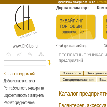
Эквайринг
Интернет-эквайринг
Тренинги
Бесплатные сервисы
Держа
Эффективный эквайринг от ChClub
- бесплат
Держателям карт
Комп
ЭКВАЙРИНГ
ТОРГОВЫЙ
подключение
www.ChClub.ru
Клуб держателей карт
Об
БЕСПЛАТНЫЕ УНИКАЛЬНЫ
предприятий
О каталоге
Знак участн
Каталог предприятий
Спецпредложения
Ваш
Добавление в каталог
Рентабельность эквайринга
Каталог предприяти
Эффективность эквайринга
Расчет среднего чека
Галантерея, аксессу