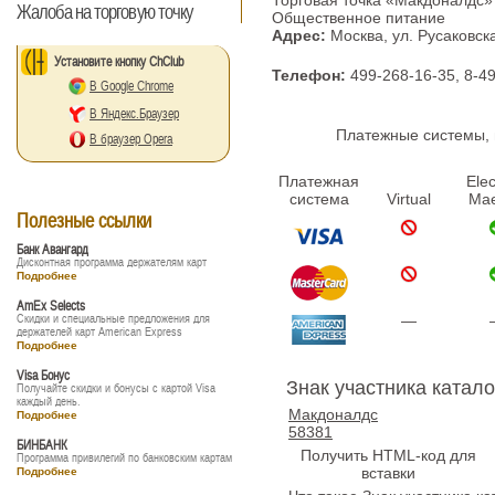
Торговая точка «Макдоналдс»
Жалоба на торговую точку
Общественное питание
Адрес:
Москва, ул. Русаковск
Установите кнопку ChClub
Телефон:
499-268-16-35, 8-4
В Google Chrome
В Яндекс.Браузер
Платежные системы, п
В браузер Opera
Платежная
Elec
система
Virtual
Mae
Полезные ссылки
Банк Авангард
Дисконтная программа держателям карт
Подробнее
AmEx Selects
Скидки и специальные предложения для
—
держателей карт American Express
Подробнее
Visa Бонус
Знак участника катало
Получайте скидки и бонусы с картой Visa
каждый день.
Макдоналдс
Подробнее
58381
БИНБАНК
Получить HTML-код для
Программа привилегий по банковским картам
вставки
Подробнее