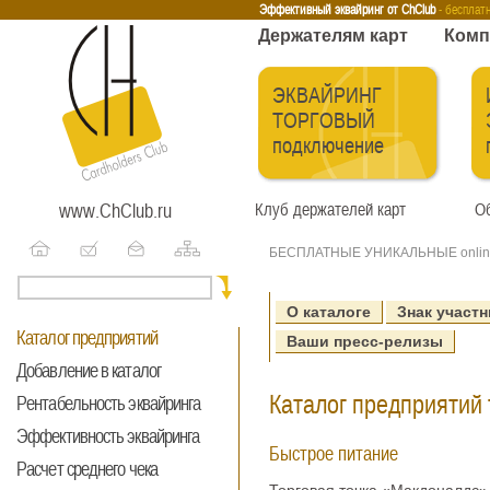
Эквайринг
Интернет-эквайринг
Тренинги
Бесплатные сервисы
Держа
Эффективный эквайринг от ChClub
- бесплат
Держателям карт
Комп
ЭКВАЙРИНГ
ТОРГОВЫЙ
подключение
www.ChClub.ru
Клуб держателей карт
Об
БЕСПЛАТНЫЕ УНИКАЛЬНЫЕ onlin
О каталоге
Знак участн
Каталог предприятий
Ваши пресс-релизы
Добавление в каталог
Каталог предприятий 
Рентабельность эквайринга
Эффективность эквайринга
Быстрое питание
Расчет среднего чека