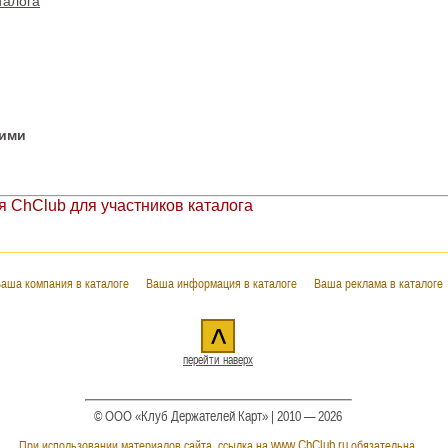
талога
гими
 ChClub для участников каталога
аша компания в каталоге
Ваша информация в каталоге
Ваша реклама в каталоге
^
перейти наверх
© ООО «Клуб Держателей Карт» | 2010 — 2026
www.ChClub.ru
При использовании материалов сайта, ссылка на
обязательна.