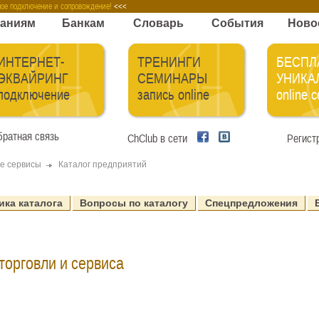
телям карт
Компаниям
Банкам
Словарь
ное подключение и сопровождение!
<<<
аниям
Банкам
Словарь
События
Ново
ИНТЕРНЕТ-
ТРЕНИНГИ
БЕСПЛ
ЭКВАЙРИНГ
СЕМИНАРЫ
УНИКА
подключение
запись online
online 
ратная связь
ChClub в сети
Регист
e сервисы
Каталог предприятий
ика каталога
Вопросы по каталогу
Спецпредложения
торговли и сервиса