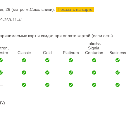
ая, 26
(метро м.Сокольники).
Показать на карте
99-269-11-41
ринимаемых карт и скидки при оплате картой (если есть)
Infinite,
tron,
Signia,
stro
Classic
Gold
Platinum
Centurion
Business
—
га