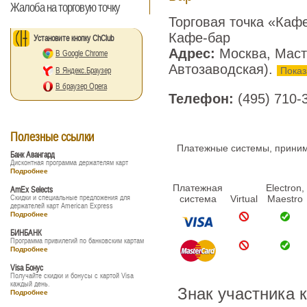
Жалоба на торговую точку
Торговая точка «Каф
Кафе-бар
Установите кнопку ChClub
Адрес:
Москва, Маст
В Google Chrome
Автозаводская).
Показ
В Яндекс.Браузер
В браузер Opera
Телефон:
(495) 710-
Полезные ссылки
Платежные системы, принима
Банк Авангард
Дисконтная программа держателям карт
Подробнее
Платежная
Electron,
AmEx Selects
Скидки и специальные предложения для
система
Virtual
Maestro
держателей карт American Express
Подробнее
БИНБАНК
Программа привилегий по банковским картам
Подробнее
Visa Бонус
Получайте скидки и бонусы с картой Visa
каждый день.
Знак участника 
Подробнее