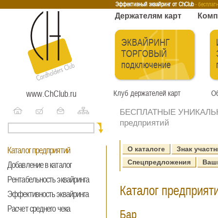
Эквайринг
Интернет-эквайринг
Тренинги
Бесплатные сервисы
Держа
Эффективный эквайринг от ChClub
- бесплат
Держателям карт
Комп
ЭКВАЙРИНГ
ТОРГОВЫЙ
подключение
www.ChClub.ru
Клуб держателей карт
Об
БЕСПЛАТНЫЕ УНИКАЛЬНЫ
предприятий
О каталоге
Знак участн
Каталог предприятий
Спецпредложения
Ваш
Добавление в каталог
Рентабельность эквайринга
Каталог предприяти
Эффективность эквайринга
Расчет среднего чека
Бар