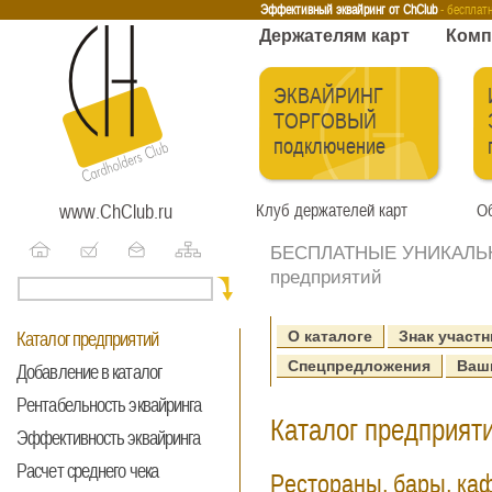
Эквайринг
Интернет-эквайринг
Тренинги
Бесплатные сервисы
Держа
Эффективный эквайринг от ChClub
- бесплат
Держателям карт
Комп
ЭКВАЙРИНГ
ТОРГОВЫЙ
подключение
www.ChClub.ru
Клуб держателей карт
Об
БЕСПЛАТНЫЕ УНИКАЛЬНЫ
предприятий
О каталоге
Знак участн
Каталог предприятий
Спецпредложения
Ваш
Добавление в каталог
Рентабельность эквайринга
Каталог предприяти
Эффективность эквайринга
Расчет среднего чека
Рестораны, бары, ка