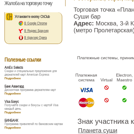
Жалоба на торговую точку
Торговая точка «Пла
Суши бар
Установите кнопку ChClub
Адрес:
Москва, 3-й К
В Google Chrome
(метро Пролетарская
В Яндекс.Браузер
В браузер Opera
Платежные системы, принима
Полезные ссылки
AmEx Selects
Скидки и специальные предложения для
держателей карт American Express
Платежная
Electron,
Подробнее
система
Virtual
Maestro
Банк Авангард
Дисконтная программа держателям карт
Подробнее
Visa Бонус
Получайте скидки и бонусы с картой Visa
каждый день.
Подробнее
Знак участника 
БИНБАНК
Программа привилегий по банковским картам
Подробнее
Планета суши