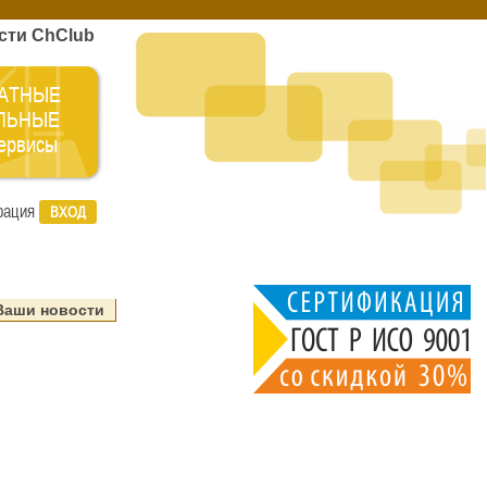
сти ChClub
АТНЫЕ
ЛЬНЫЕ
сервисы
рация
ВХОД
Ваши новости