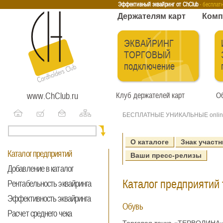
Эквайринг
Интернет-эквайринг
Тренинги
Бесплатные сервисы
Держа
Эффективный эквайринг от ChClub
- бесплат
Держателям карт
Комп
ЭКВАЙРИНГ
ТОРГОВЫЙ
подключение
www.ChClub.ru
Клуб держателей карт
Об
БЕСПЛАТНЫЕ УНИКАЛЬНЫЕ onlin
О каталоге
Знак участн
Каталог предприятий
Ваши пресс-релизы
Добавление в каталог
Каталог предприятий 
Рентабельность эквайринга
Эффективность эквайринга
Обувь
Расчет среднего чека