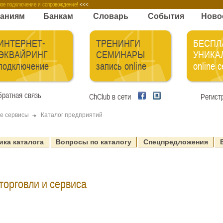
телям карт
Компаниям
Банкам
Словарь
ное подключение и сопровождение!
<<<
аниям
Банкам
Словарь
События
Ново
ИНТЕРНЕТ-
ТРЕНИНГИ
БЕСПЛ
ЭКВАЙРИНГ
СЕМИНАРЫ
УНИКА
подключение
запись online
online 
ратная связь
ChClub в сети
Регист
e сервисы
Каталог предприятий
ика каталога
Вопросы по каталогу
Спецпредложения
торговли и сервиса