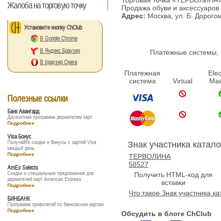
Торговая точка «ТЕРВОЛИНА
Жалоба на торговую точку
Продажа обуви и аксессуаров
Адрес:
Москва, ул. Б. Дорого
Установите кнопку ChClub
В Google Chrome
В Яндекс.Браузер
Платежные системы, п
В браузер Opera
Платежная
Elec
система
Virtual
Mae
Полезные ссылки
Банк Авангард
Дисконтная программа держателям карт
Подробнее
Visa Бонус
Получайте скидки и бонусы с картой Visa
Знак участника катало
каждый день.
Подробнее
ТЕРВОЛИНА
58527
AmEx Selects
Скидки и специальные предложения для
Получить HTML-код для
держателей карт American Express
вставки
Подробнее
Что такое Знак участника ка
БИНБАНК
Программа привилегий по банковским картам
Подробнее
Обсудить в блоге ChClub