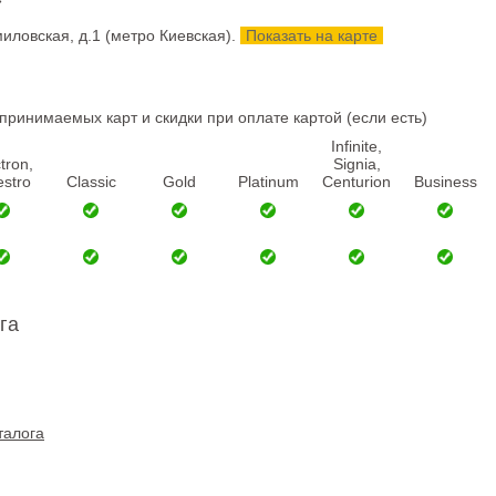
»
миловская, д.1
(метро Киевская).
Показать на карте
ринимаемых карт и скидки при оплате картой (если есть)
Infinite,
tron,
Signia,
stro
Classic
Gold
Platinum
Centurion
Business
га
талога