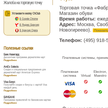
Жалоба на торговую точку
Торговая точка «Фаб
Магазин обуви
Установите кнопку ChClub
Время работы:
ежед
В Google Chrome
Адрес:
Москва, Своб
В Яндекс.Браузер
Новогиреево).
Показать
В браузер Opera
Телефон:
(495) 918-
Полезные ссылки
Банк Авангард
Дисконтная программа держателям карт
Платежные системы, принима
Подробнее
AmEx Selects
Скидки и специальные предложения для
Платежная
Electron,
держателей карт American Express
система
Virtual
Maestro
Подробнее
Visa Бонус
Получайте скидки и бонусы с картой Visa
каждый день.
Подробнее
БИНБАНК
Программа привилегий по банковским картам
Подробнее