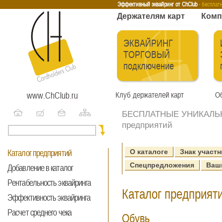
Эквайринг
Интернет-эквайринг
Тренинги
Бесплатные сервисы
Держа
Эффективный эквайринг от ChClub
- бесплат
Держателям карт
Комп
ЭКВАЙРИНГ
ТОРГОВЫЙ
подключение
www.ChClub.ru
Клуб держателей карт
Об
БЕСПЛАТНЫЕ УНИКАЛЬНЫ
предприятий
О каталоге
Знак участн
Каталог предприятий
Спецпредложения
Ваш
Добавление в каталог
Рентабельность эквайринга
Каталог предприяти
Эффективность эквайринга
Расчет среднего чека
Обувь