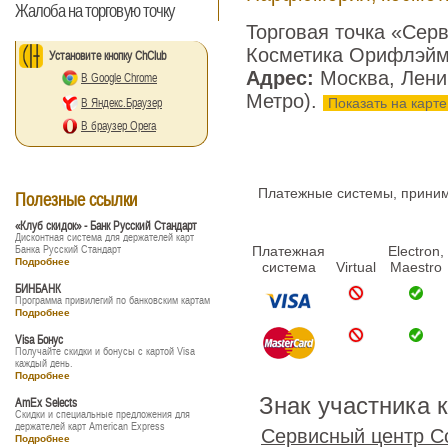
Жалоба на торговую точку
Торговая точка «Сер
Косметика Орифлэй
Установите кнопку ChClub
Адрес:
Москва, Лени
В Google Chrome
Метро).
Показать на карте
В Яндекс.Браузер
В браузер Opera
Платежные системы, принима
Полезные ссылки
«Клуб скидок» - Банк Русский Стандарт
Дисконтная система для держателей карт
Банка Русский Стандарт
Платежная
Electron,
Подробнее
система
Virtual
Maestro
БИНБАНК
Программа привилегий по банковским картам
Подробнее
Visa Бонус
Получайте скидки и бонусы с картой Visa
каждый день.
Подробнее
Знак участника 
AmEx Selects
Скидки и специальные предложения для
держателей карт American Express
Сервисный центр С
Подробнее