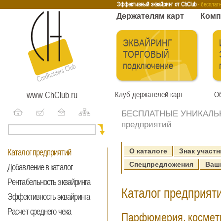
Эквайринг
Интернет-эквайринг
Тренинги
Бесплатные сервисы
Держа
Эффективный эквайринг от ChClub
- бесплат
Держателям карт
Комп
ЭКВАЙРИНГ
ТОРГОВЫЙ
подключение
www.ChClub.ru
Клуб держателей карт
Об
БЕСПЛАТНЫЕ УНИКАЛЬНЫ
предприятий
О каталоге
Знак участн
Каталог предприятий
Спецпредложения
Ваш
Добавление в каталог
Рентабельность эквайринга
Каталог предприяти
Эффективность эквайринга
Расчет среднего чека
Парфюмерия, космет