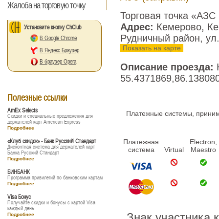
Жалоба на торговую точку
Торговая точка «АЗС
Адрес:
Кемерово, Ке
Установите кнопку ChClub
Рудничный район, ул
В Google Chrome
Показать на карте
В Яндекс.Браузер
В браузер Opera
Описание проезда:
55.4371869,86.13808
Полезные ссылки
AmEx Selects
Платежные системы, принима
Скидки и специальные предложения для
держателей карт American Express
Подробнее
«Клуб скидок» - Банк Русский Стандарт
Платежная
Electron,
Дисконтная система для держателей карт
система
Virtual
Maestro
Банка Русский Стандарт
Подробнее
БИНБАНК
Программа привилегий по банковским картам
Подробнее
Visa Бонус
Получайте скидки и бонусы с картой Visa
каждый день.
Знак участника 
Подробнее