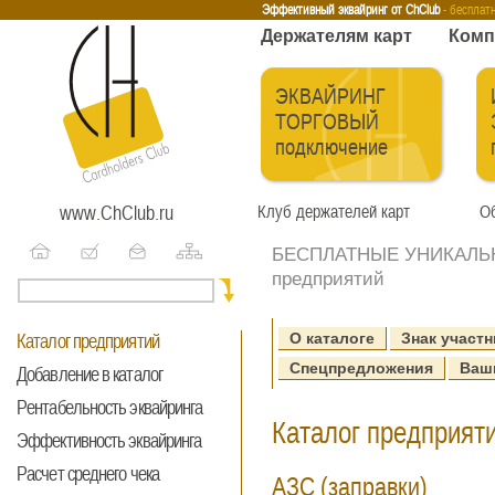
Эквайринг
Интернет-эквайринг
Тренинги
Бесплатные сервисы
Держа
Эффективный эквайринг от ChClub
- бесплат
Держателям карт
Комп
ЭКВАЙРИНГ
ТОРГОВЫЙ
подключение
www.ChClub.ru
Клуб держателей карт
Об
БЕСПЛАТНЫЕ УНИКАЛЬНЫ
предприятий
О каталоге
Знак участн
Каталог предприятий
Спецпредложения
Ваш
Добавление в каталог
Рентабельность эквайринга
Каталог предприяти
Эффективность эквайринга
Расчет среднего чека
АЗС (заправки)