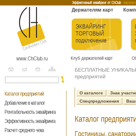
Эквайринг
Интернет-эквайринг
Тренинги
Бесплатные сервисы
Держа
Эффективный эквайринг от ChClub
- бесплат
Держателям карт
Комп
ЭКВАЙРИНГ
ТОРГОВЫЙ
подключение
www.ChClub.ru
Клуб держателей карт
Об
БЕСПЛАТНЫЕ УНИКАЛЬНЫ
предприятий
О каталоге
Знак участн
Каталог предприятий
Спецпредложения
Ваш
Добавление в каталог
Рентабельность эквайринга
Каталог предприяти
Эффективность эквайринга
Расчет среднего чека
Гостиницы, санатори