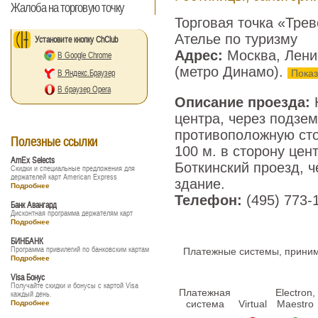
Жалоба на торговую точку
Торговая точка «Тре
Ателье по туризму
Установите кнопку ChClub
Адрес:
Москва, Лени
В Google Chrome
(метро Динамо).
Показ
В Яндекс.Браузер
В браузер Opera
Описание проезда:
Н
центра, через подзе
противоположную сто
Полезные ссылки
100 м. в сторону цен
AmEx Selects
Боткинский проезд, ч
Скидки и специальные предложения для
держателей карт American Express
здание.
Подробнее
Телефон:
(495) 773-
Банк Авангард
Дисконтная программа держателям карт
Подробнее
БИНБАНК
Программа привилегий по банковским картам
Платежные системы, принима
Подробнее
Visa Бонус
Получайте скидки и бонусы с картой Visa
Платежная
Electron,
каждый день.
система
Virtual
Maestro
Подробнее