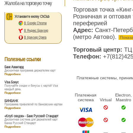
Жалоба на торговую точку
Торговая точка «Кин
Розничная и оптовая
Установите кнопку ChClub
переферией
В Google Chrome
Адрес:
Санкт-Петербу
В Яндекс.Браузер
(метро Автово).
Показа
В браузер Opera
Торговый центр:
ТЦ 
Телефон:
+7(812)425
Полезные ссылки
Банк Авангард
Дисконтная программа держателям карт
Подробнее
Платежные системы, принима
Visa Бонус
Получайте скидки и бонусы с картой Visa
каждый день.
Подробнее
Платежная
Electron,
система
Virtual
Maestro
БИНБАНК
Программа привилегий по банковским картам
Подробнее
«Клуб скидок» - Банк Русский Стандарт
Дисконтная система для держателей карт
Банка Русский Стандарт
Подробнее
—
—