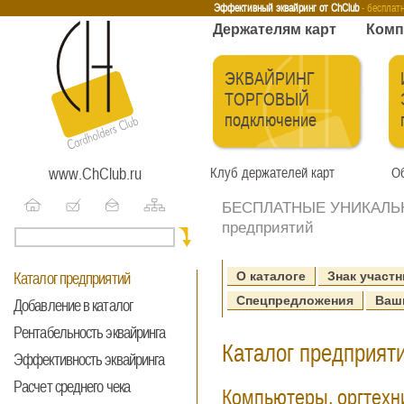
Эквайринг
Интернет-эквайринг
Тренинги
Бесплатные сервисы
Держа
Эффективный эквайринг от ChClub
- бесплат
Держателям карт
Комп
ЭКВАЙРИНГ
ТОРГОВЫЙ
подключение
www.ChClub.ru
Клуб держателей карт
Об
БЕСПЛАТНЫЕ УНИКАЛЬНЫ
предприятий
О каталоге
Знак участн
Каталог предприятий
Спецпредложения
Ваш
Добавление в каталог
Рентабельность эквайринга
Каталог предприяти
Эффективность эквайринга
Расчет среднего чека
Компьютеры, оргтехн