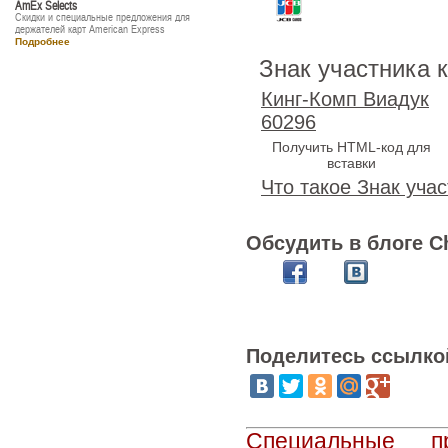
AmEx Selects
Скидки и специальные предложения для
держателей карт American Express
Подробнее
Знак участника 
Кинг-Комп Виадук
60296
Получить HTML-код для
вставки
Что такое Знак учас
Обсудить в блоге C
Поделитесь ссылко
Специальные п