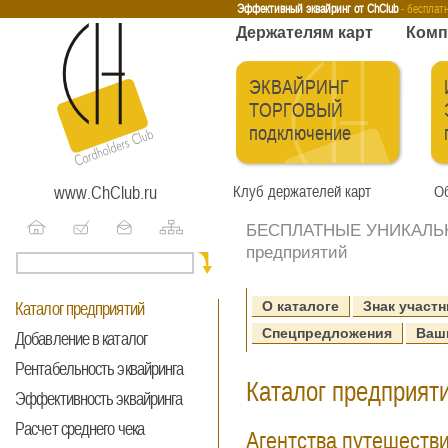
Эквайринг
Интернет-эквайринг
Тренинги
Бесплатные сервисы
Держа
Эффективный эквайринг от ChClub
- бесплат
Держателям карт
Комп
ЭКВАЙРИНГ
ТОРГОВЫЙ
подключение
www.ChClub.ru
Клуб держателей карт
Об
БЕСПЛАТНЫЕ УНИКАЛЬНЫ
предприятий
О каталоге
Знак участн
Каталог предприятий
Спецпредложения
Ваш
Добавление в каталог
Рентабельность эквайринга
Каталог предприяти
Эффективность эквайринга
Расчет среднего чека
Агентства путешеств