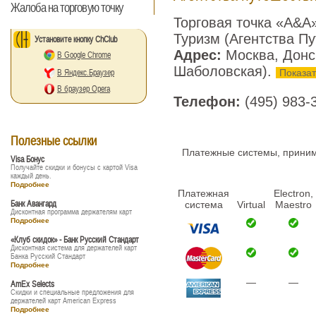
Жалоба на торговую точку
Торговая точка «A&A
Туризм (Агентства П
Установите кнопку ChClub
Адрес:
Москва, Донск
В Google Chrome
Шаболовская).
Показат
В Яндекс.Браузер
В браузер Opera
Телефон:
(495) 983-
Полезные ссылки
Платежные системы, принима
Visa Бонус
Получайте скидки и бонусы с картой Visa
каждый день.
Подробнее
Платежная
Electron,
Банк Авангард
система
Virtual
Maestro
Дисконтная программа держателям карт
Подробнее
«Клуб скидок» - Банк Русский Стандарт
Дисконтная система для держателей карт
Банка Русский Стандарт
Подробнее
—
—
AmEx Selects
Скидки и специальные предложения для
держателей карт American Express
Подробнее